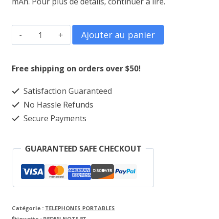
mAh. Pour plus de détails, continuer à lire.
quantité
Ajouter au panier
de
REDMI
Free shipping on orders over $50!
NOTE
Satisfaction Guaranteed
8T
No Hassle Refunds
Secure Payments
GUARANTEED SAFE CHECKOUT
Catégorie :
TELEPHONES PORTABLES
Étiquette :
REDMI NOTE 8T