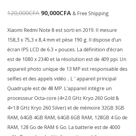
Le
Le
120,000
CFA
90,000
CFA
& Free Shipping
prix
prix
Xiaomi Redmi Note 8 est sorti en 2019. Il mesure
initial
actuel
158,3 x 75,3 x 8,4 mm et pèse 190 g. Il dispose d’un
était :
est :
écran IPS LCD de 6.3 « pouces. La définition d’écran
est de 1080 x 2340 et la résolution est de 409 ppi. Un
120,000CFA.
90,000CFA.
appareil photo unique de 13 MP est responsable des
selfies et des appels vidéo .. L ‘ appareil principal
Quadruple est de 48 MP. L’appareil intègre un
processeur Octa-core (4×2.0 GHz Kryo 260 Gold &
4×1.8 GHz Kryo 260 Silver) et de mémoire 32GB 3GB
RAM, 64GB 4GB RAM, 64GB 6GB RAM, 128GB 4 Go de
RAM, 128 Go de RAM 6 Go. La batterie est de 4000