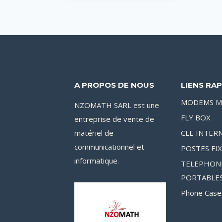
était :
est :
120,000CFA.
90,000CFA.
A PROPOS DE NOUS
LIENS RAP
MODEMS M
NZOMATH SARL est une
FLY BOX
entreprise de vente de
matériel de
CLE INTER
communicationnel et
POSTES FI
informatique.
TELEPHON
PORTABLE
Phone Case