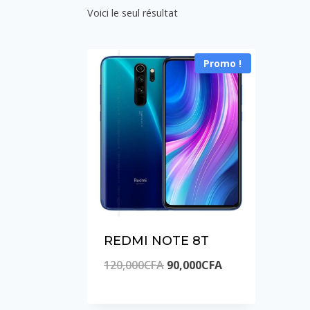
Voici le seul résultat
Promo !
REDMI NOTE 8T
Le
Le
120,000
CFA
90,000
CFA
prix
prix
initial
actuel