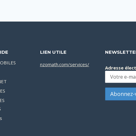
IDE
LIEN UTILE
NEWSLETTE
OBILES
nzomath.com/services/
Adresse élec
NET
XES
ES
S
s