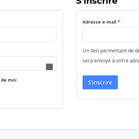
S’inscrire
O
Adresse e-mail
*
b
l
Un lien permettant de d
i
sera envoyé à votre adre
g
a
 de moi
S’inscrire
t
o
i
r
e