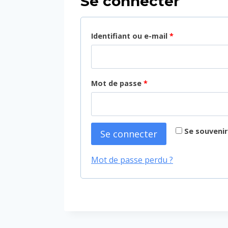
Se connecter
O
Identifiant ou e-mail
*
b
l
O
Mot de passe
*
i
b
g
l
a
Se souvenir
Se connecter
i
t
g
o
Mot de passe perdu ?
a
i
t
r
o
e
i