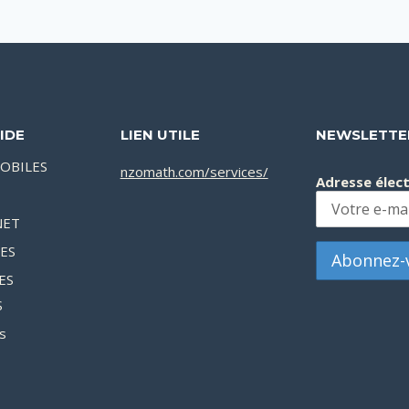
IDE
LIEN UTILE
NEWSLETTE
OBILES
nzomath.com/services/
Adresse élec
NET
XES
ES
S
s