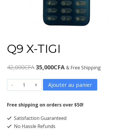
Q9 X-TIGI
Le
Le
42,000
CFA
35,000
CFA
& Free Shipping
prix
prix
quantité
Ajouter au panier
initial
actuel
de
était :
est :
Q9
Free shipping on orders over $50!
X-
42,000CFA.
35,000CFA.
Satisfaction Guaranteed
TIGI
No Hassle Refunds