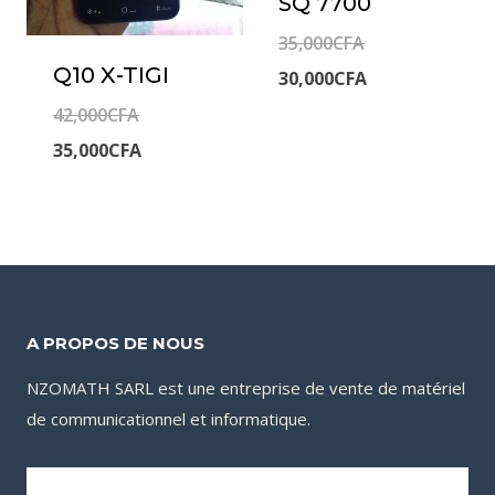
SQ 7700
Le
35,000
CFA
Q10 X-TIGI
prix
Le
30,000
CFA
initial
prix
Le
42,000
CFA
était :
actuel
prix
Le
35,000
CFA
35,000CFA.
est :
initial
prix
30,000CFA.
était :
actuel
42,000CFA.
est :
35,000CFA.
A PROPOS DE NOUS
NZOMATH SARL est une entreprise de vente de matériel
de communicationnel et informatique.