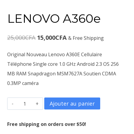
LENOVO A360e
Le
Le
25,000
CFA
15,000
CFA
& Free Shipping
prix
prix
Original Nouveau Lenovo A360E Cellulaire
initial
actuel
Téléphone Single core 1.0 GHz Android 2.3 OS 256
était :
est :
MB RAM Snapdragon MSM7627A Soutien CDMA
0.3MP caméra
25,000CFA.
15,000CFA.
quantité
Ajouter au panier
de
LENOVO
Free shipping on orders over $50!
A360e