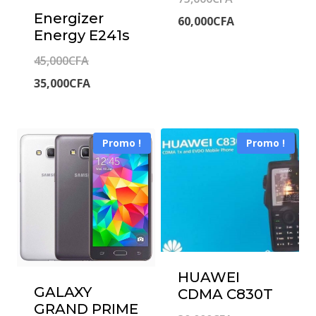
Energizer
prix
Le
60,000
CFA
Energy E241s
initial
prix
Le
45,000
CFA
était :
actuel
prix
Le
35,000
CFA
75,000CFA.
est :
initial
prix
60,000CFA.
était :
actuel
Promo !
Promo !
45,000CFA.
est :
35,000CFA.
HUAWEI
GALAXY
CDMA C830T
GRAND PRIME