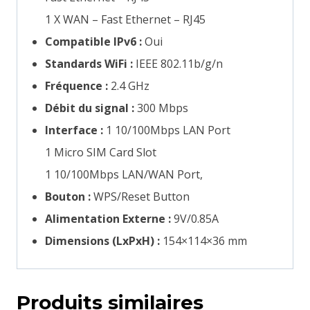
1 X WAN – Fast Ethernet – RJ45
Compatible IPv6 :
Oui
Standards WiFi :
IEEE 802.11b/g/n
Fréquence :
2.4 GHz
Débit du signal :
300 Mbps
Interface :
1 10/100Mbps LAN Port
1 Micro SIM Card Slot
1 10/100Mbps LAN/WAN Port,
Bouton :
WPS/Reset Button
Alimentation Externe :
9V/0.85A
Dimensions (LxPxH) :
154×114×36 mm
Produits similaires