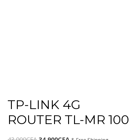
TP-LINK 4G
ROUTER TL-MR 100
Le
Le
43,000
CFA
34,900
CFA