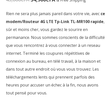
& Free Shipping
prix
prix
Rien ne sera plus jamais pareil dans votre vie, avec
ce
initial
actuel
modem/Routeur 4G LTE Tp-Link TL-MR100 rapide
,
était :
est :
sûr et moins cher, vous gardez le sourire en
permanance. Nous sommes conscients de la difficulté
43,000CFA.
34,900CFA.
que vous rencontrez à vous connecter à un reseau
internet. Terminé les coupures répétitives de
connexion au bureau, en télé travail, à la maison et
dans tout autre endroit où vous vous trouvez. Les
téléchargements lents qui prennent parfois des
heures pour accuser un échec à la fin, nous avons
tout pensé pour vous.