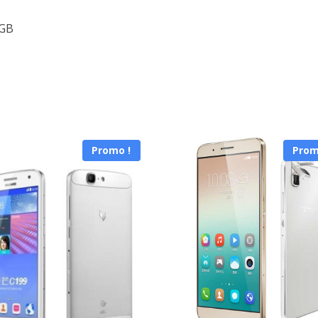
 GB
Promo !
Prom