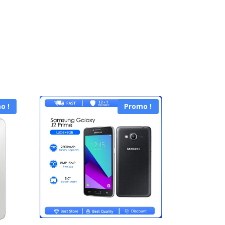
o !
Promo !