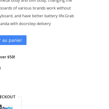
 metal body and slim body, changing the
yboards of various brands work without
30,000CFA.
yboard, and have better battery life.Grab
ganda with doorstep delivery
r au panier
ver $50!
d
HECKOUT