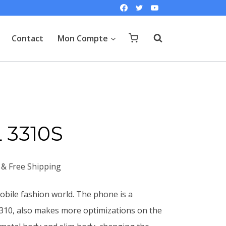
Contact
Mon Compte
 3310S
Le
& Free Shipping
prix
mobile fashion world. The phone is a
actuel
3310, also makes more optimizations on the
est :