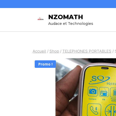
Aller
au
NZOMATH
contenu
Audace et Technologies
Accueil
/
Shop
/
TELEPHONES PORTABLES
/
Promo !