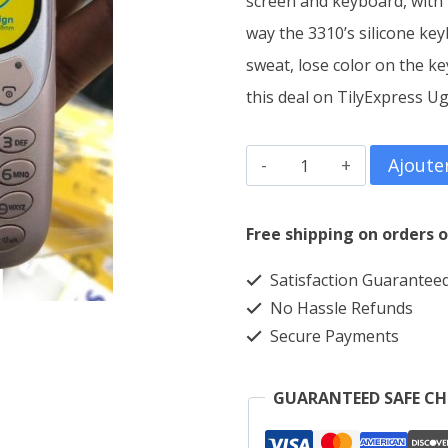
screen and keyboard, with
way the 3310’s silicone ke
35,000CFA.
sweat, lose color on the ke
this deal on TilyExpress U
quantité
Ajoute
de
SQ
Free shipping on orders o
MOBIL
Satisfaction Guarantee
3310S
No Hassle Refunds
Secure Payments
GUARANTEED SAFE C