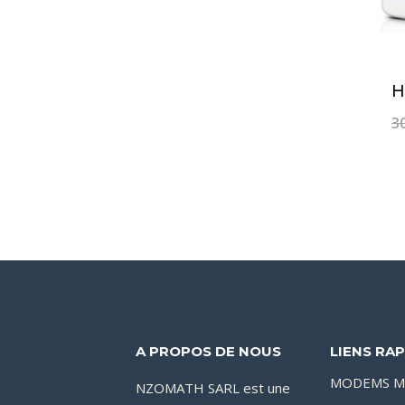
prix
prix
initial
actuel
était :
est :
75,000CFA.
60,000CFA.
H
3
A PROPOS DE NOUS
LIENS RAP
MODEMS M
NZOMATH SARL est une