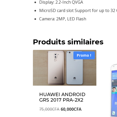
Display: 2.2-Inch QVGA
MicroSD card slot Support for up to 32
Camera: 2MP, LED Flash
Produits similaires
Promo !
HUAWEI ANDROID
GRS 2017 PRA-2X2
Le
Le
75,000
CFA
60,000
CFA