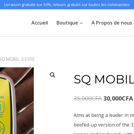
Livraison gratuite sur 50%, retours gratuits sur toutes les commandes
Accueil
Boutique
A Propos de nous
SQ MOBIL 3310S
SQ MOBIL
Le
35,000
CFA
30,000
CFA
prix
Aims at being a leader in 
initial
beefed-up version of the 
était :