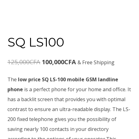
SQ LS100
Le
Le
125,000
CFA
100,000
CFA
& Free Shipping
prix
prix
The
low price SQ LS-100 mobile GSM landline
initial
actuel
phone
is a perfect phone for your home and office. It
était :
est :
has a backlit screen that provides you with optimal
contrast to ensure an
ultra-readable
display. The LS-
125,000CFA.
100,000CFA.
200 fixed telephone gives you the possibility of
saving nearly 100 contacts in your directory