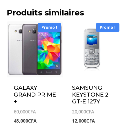
Produits similaires
Promo !
Promo !
GALAXY
SAMSUNG
GRAND PRIME
KEYSTONE 2
+
GT-E 127Y
Le
Le
60,000
CFA
20,000
CFA
prix
Le
prix
Le
45,000
CFA
12,000
CFA