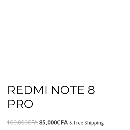
REDMI NOTE 8
PRO
Le
Le
100,000
CFA
85,000
CFA
& Free Shipping