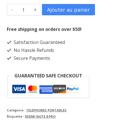
prix
prix
quantité
Ajouter au panier
initial
actuel
de
était :
est :
REDMI
Free shipping on orders over $50!
NOTE
100,000CFA.
85,000CFA.
Satisfaction Guaranteed
8
No Hassle Refunds
PRO
Secure Payments
GUARANTEED SAFE CHECKOUT
Catégorie :
TELEPHONES PORTABLES
Étiquette :
REDMI NOTE 8 PRO