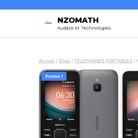
Aller
au
NZOMATH
contenu
Audace et Technologies
Accueil
/
Shop
/
TELEPHONES PORTABLES
/
Promo !