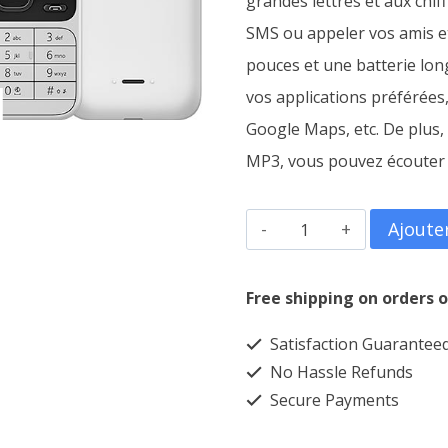
grandes lettres et aux chi
SMS ou appeler vos amis et
61,000CFA.
pouces et une batterie lon
vos applications préférée
Google Maps, etc. De plus, 
MP3, vous pouvez écouter 
quantité
Ajoute
de
NOKIA
Free shipping on orders o
6300
Satisfaction Guarantee
4G
No Hassle Refunds
Secure Payments