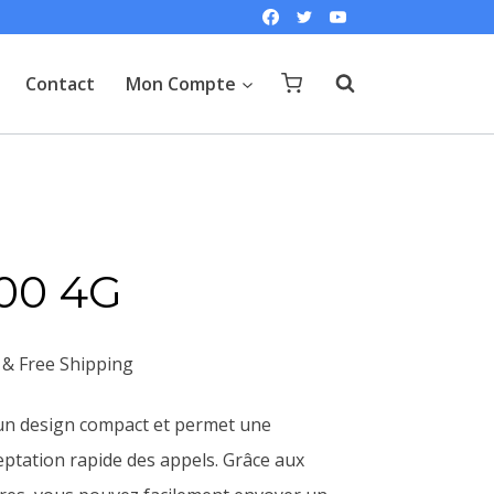
Contact
Mon Compte
00 4G
Le
& Free Shipping
prix
’un design compact et permet une
actuel
cceptation rapide des appels. Grâce aux
est :