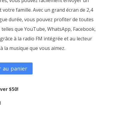
ffres, vous pouvez facilement envoyer un
 votre famille. Avec un grand écran de 2,4
50,000CFA.
gue durée, vous pouvez profiter de toutes
s, telles que YouTube, WhatsApp, Facebook,
grâce à la radio FM intégrée et au lecteur
à la musique que vous aimez.
r au panier
ver $50!
d