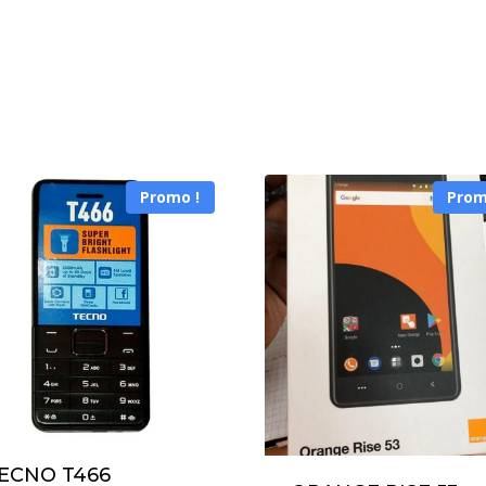
Promo !
Prom
ECNO T466