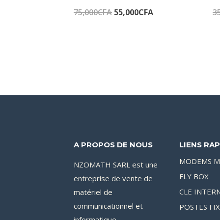
Le
Le
75,000
CFA
55,000
CFA
3
prix
prix
initial
actuel
était :
est :
75,000CFA.
55,000CFA.
A PROPOS DE NOUS
LIENS RAP
MODEMS M
NZOMATH SARL est une
FLY BOX
entreprise de vente de
matériel de
CLE INTER
communicationnel et
POSTES FI
informatique.