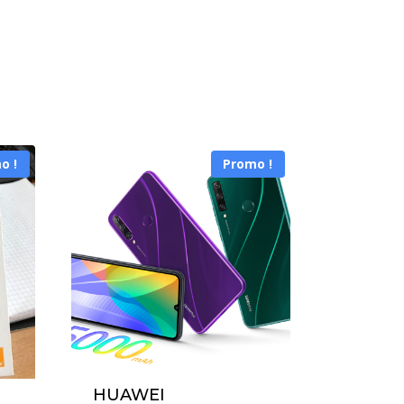
o !
Promo !
HUAWEI