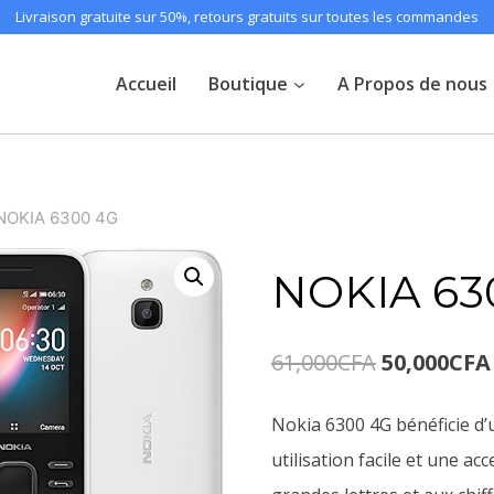
Livraison gratuite sur 50%, retours gratuits sur toutes les commandes
Accueil
Boutique
A Propos de nous
NOKIA 6300 4G
NOKIA 63
Le
61,000
CFA
50,000
CFA
prix
Nokia 6300 4G bénéficie d
initial
utilisation facile et une a
était :