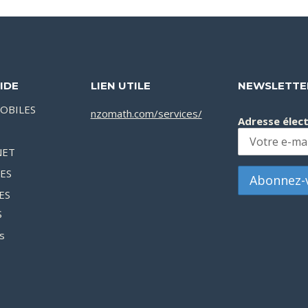
IDE
LIEN UTILE
NEWSLETTE
OBILES
nzomath.com/services/
Adresse élec
NET
XES
ES
S
s