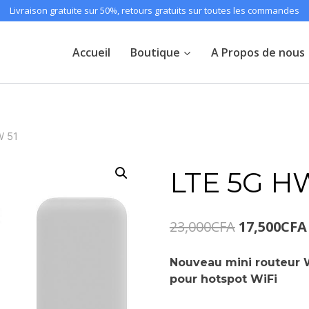
Livraison gratuite sur 50%, retours gratuits sur toutes les commandes
Accueil
Boutique
A Propos de nous
W 51
LTE 5G HW
Le
23,000
CFA
17,500
CFA
prix
Nouveau mini routeur Wi
initial
pour hotspot WiFi
était :