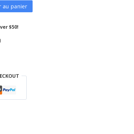
r au panier
17,500CFA.
ver $50!
d
HECKOUT