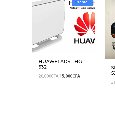
Promo !
HUAWEI ADSL HG
532
S
5
Le
Le
20,000
CFA
15,000
CFA
3
prix
prix
initial
actuel
était :
est :
20,000CFA.
15,000CFA.