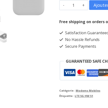
quantité
Ajoute
23,000CFA.
de
LTE
Free shipping on orders o
5G
Satisfaction Guarantee
HW
No Hassle Refunds
51
Secure Payments
GUARANTEED SAFE C
Catégorie :
Modems Mobiles
Étiquette :
LTE 5G HW 51