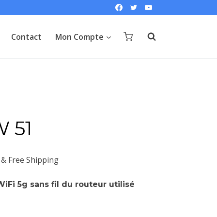
Contact
Mon Compte
 51
Le
& Free Shipping
prix
Fi 5g sans fil du routeur utilisé
actuel
est :