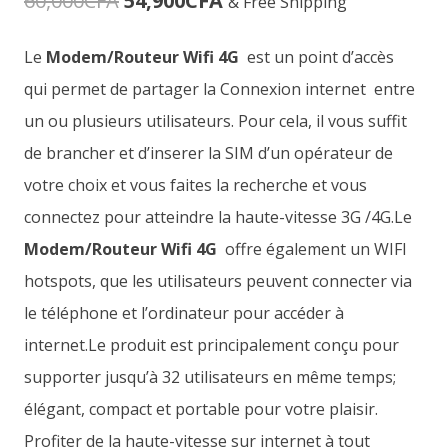
60,000
CFA
54,900
CFA
& Free Shipping
prix
prix
Le
Modem/Routeur Wifi 4G
est un point d’accès
initial
actuel
qui permet de partager la Connexion internet entre
était :
est :
un ou plusieurs utilisateurs. Pour cela, il vous suffit
de brancher et d’inserer la SIM d’un opérateur de
60,000CFA.
54,900CFA.
votre choix et vous faites la recherche et vous
connectez pour atteindre la haute-vitesse 3G /4G.Le
Modem/Routeur Wifi 4G
offre également un WIFI
hotspots, que les utilisateurs peuvent connecter via
le téléphone et l’ordinateur pour accéder à
internet.Le produit est principalement conçu pour
supporter jusqu’à 32 utilisateurs en même temps;
élégant, compact et portable pour votre plaisir.
Profiter de la haute-vitesse sur internet à tout