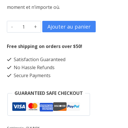
moment et n’importe où.
quantité
Ajouter au panier
de
HUAWEI
Free shipping on orders over $50!
Lite
Satisfaction Guaranteed
4G
No Hassle Refunds
ROUTER
Secure Payments
B311-
221S
GUARANTEED SAFE CHECKOUT
Catégorie :
FLY BOX