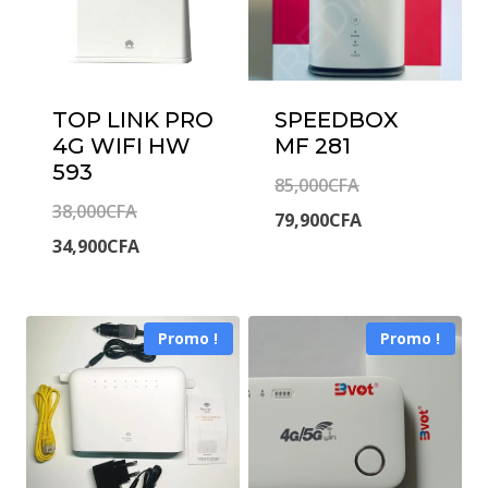
TOP LINK PRO
SPEEDBOX
4G WIFI HW
MF 281
593
Le
85,000
CFA
Le
38,000
CFA
prix
Le
79,900
CFA
prix
Le
34,900
CFA
initial
prix
initial
prix
était :
actuel
était :
actuel
85,000CFA.
est :
Promo !
Promo !
38,000CFA.
est :
79,900CFA.
34,900CFA.