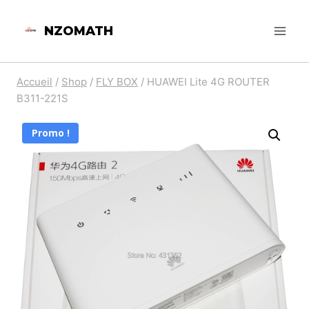
Aller
NZOMATH
au
contenu
Accueil
/
Shop
/
FLY BOX
/
HUAWEI Lite 4G ROUTER
B311-221S
Promo !