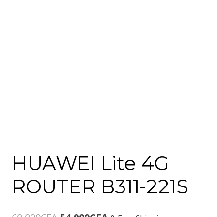
HUAWEI Lite 4G
ROUTER B311-221S
Le
Le