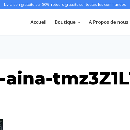
Livraison gratuite sur 50%, retours gratuits sur toutes les commandes
Accueil
Boutique
A Propos de nous
-aina-tmz3Z1L
h