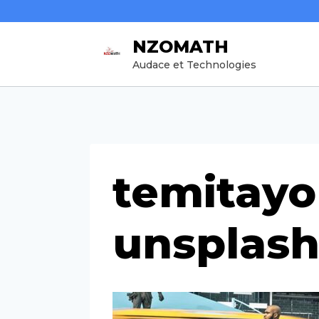
Aller
au
NZOMATH
contenu
Audace et Technologies
temitayo
unsplas