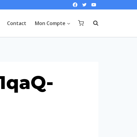
Contact
Mon Compte
1qaQ-