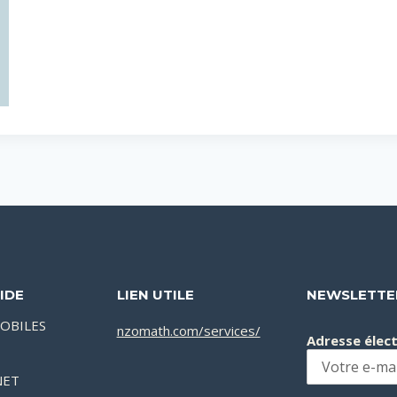
IDE
LIEN UTILE
NEWSLETTE
OBILES
nzomath.com/services/
Adresse élec
NET