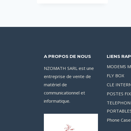
initial
actuel
était :
est :
45,000CFA.
39,500CFA.
A PROPOS DE NOUS
LIENS RAP
MODEMS M
NZOMATH SARL est une
FLY BOX
entreprise de vente de
matériel de
CLE INTER
communicationnel et
POSTES FI
informatique.
TELEPHON
PORTABLE
Phone Case