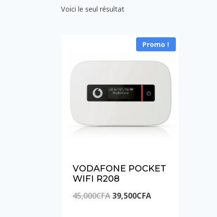
Voici le seul résultat
Promo !
VODAFONE POCKET
WIFI R208
Le
Le
45,000
CFA
39,500
CFA
prix
prix