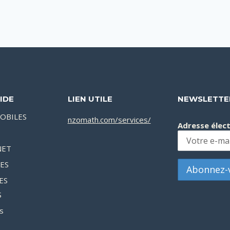
IDE
LIEN UTILE
NEWSLETTE
OBILES
nzomath.com/services/
Adresse élec
NET
XES
ES
S
s