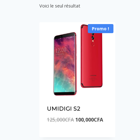
Voici le seul résultat
Promo !
UMIDIGI S2
Le
Le
125,000
CFA
100,000
CFA
prix
prix
initial
actuel