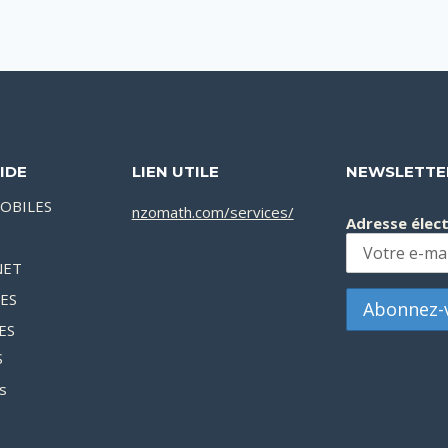
IDE
LIEN UTILE
NEWSLETTE
OBILES
nzomath.com/services/
Adresse élec
NET
XES
ES
S
s