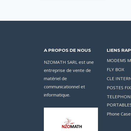
était :
est :
125,000CFA.
100,000CFA.
A PROPOS DE NOUS
LIENS RAP
MODEMS M
NZOMATH SARL est une
FLY BOX
entreprise de vente de
matériel de
CLE INTER
communicationnel et
POSTES FI
informatique.
TELEPHON
PORTABLE
Phone Case