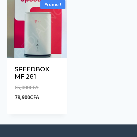
Promo !
SPEEDBOX
MF 281
Le
85,000
CFA
prix
Le
79,900
CFA
initial
prix
était :
actuel
85,000CFA.
est :
79,900CFA.