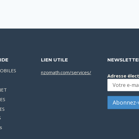
IDE
LIEN UTILE
NEWSLETTE
OBILES
nzomath.com/services/
Adresse élec
NET
XES
ES
S
s