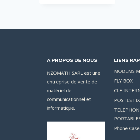
initial
actuel
était :
est :
55,000CFA.
44,900CFA.
A PROPOS DE NOUS
LIENS RAP
MODEMS M
NZOMATH SARL est une
FLY BOX
entreprise de vente de
matériel de
CLE INTER
communicationnel et
POSTES FI
informatique.
TELEPHON
PORTABLE
Phone Case