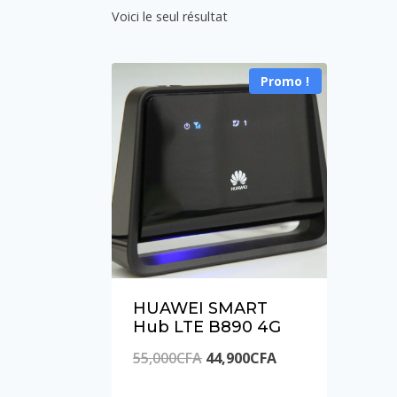
Voici le seul résultat
Promo !
HUAWEI SMART
Hub LTE B890 4G
Le
Le
55,000
CFA
44,900
CFA
prix
prix