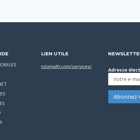
était :
est :
35,000CFA.
24,900CFA.
IDE
LIEN UTILE
NEWSLETTE
OBILES
nzomath.com/services/
Adresse élec
NET
XES
ES
S
s