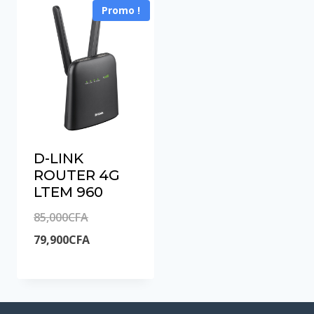
Promo !
D-LINK
ROUTER 4G
LTEM 960
Le
85,000
CFA
prix
Le
79,900
CFA
initial
prix
était :
actuel
85,000CFA.
est :