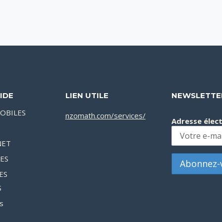
IDE
LIEN UTILE
NEWSLETTE
OBILES
nzomath.com/services/
Adresse élec
NET
XES
ES
S
s