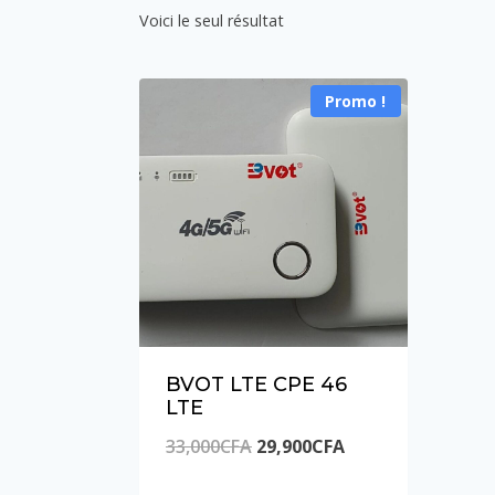
Voici le seul résultat
Promo !
BVOT LTE CPE 46
LTE
Le
Le
33,000
CFA
29,900
CFA
prix
prix