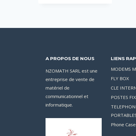
initial
actuel
était :
est :
33,000CFA.
29,900CFA.
A PROPOS DE NOUS
LIENS RAP
MODEMS M
NZOMATH SARL est une
FLY BOX
entreprise de vente de
matériel de
CLE INTER
communicationnel et
POSTES FI
informatique.
TELEPHON
PORTABLE
Phone Case