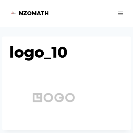
Aller
NZOMATH
au
contenu
logo_10