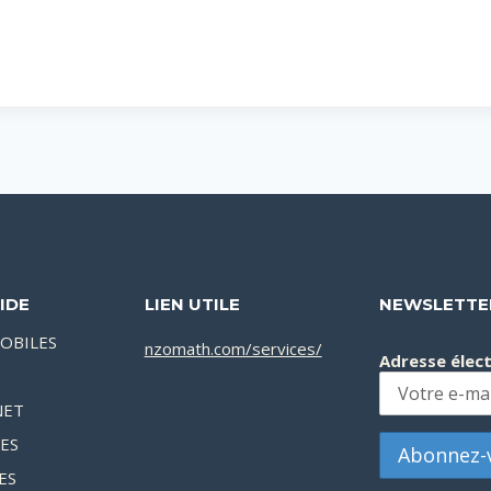
IDE
LIEN UTILE
NEWSLETTE
OBILES
nzomath.com/services/
Adresse élec
NET
XES
ES