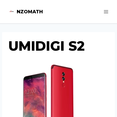
Aller
NZOMATH
au
contenu
UMIDIGI S2