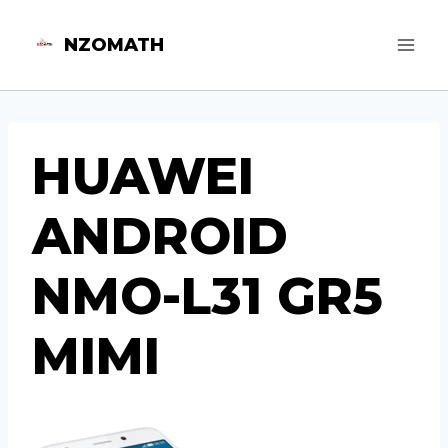
Aller
NZOMATH
au
contenu
HUAWEI
ANDROID
NMO-L31 GR5
MIMI