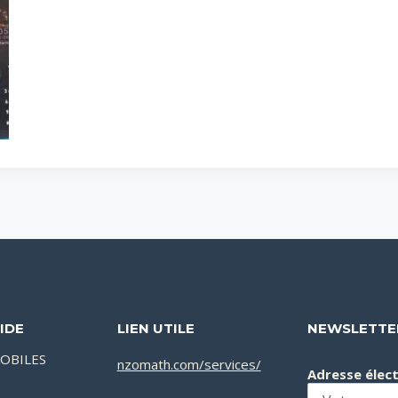
IDE
LIEN UTILE
NEWSLETTE
OBILES
nzomath.com/services/
Adresse élec