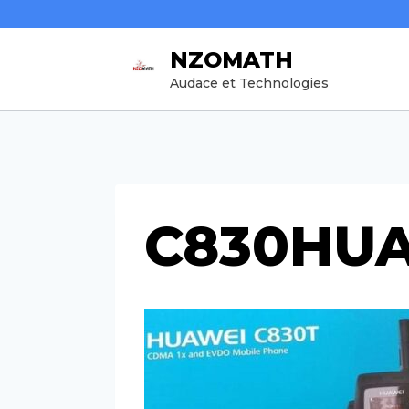
Aller
au
NZOMATH
contenu
Audace et Technologies
C830HU