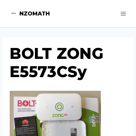
Aller
NZOMATH
au
contenu
BOLT ZONG
E5573CSy