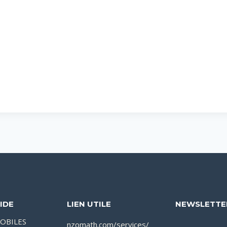
IDE
LIEN UTILE
NEWSLETTE
OBILES
nzomath.com/services/