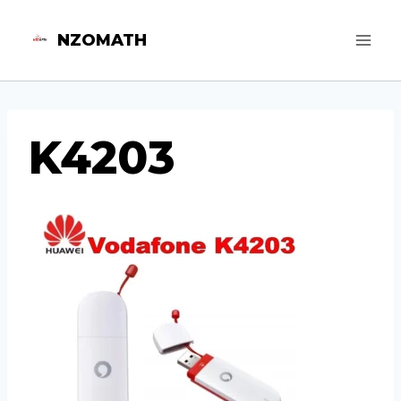
Aller
NZOMATH
au
contenu
K4203