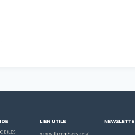
IDE
LIEN UTILE
NEWSLETTE
OBILES
nzomath.com/services/