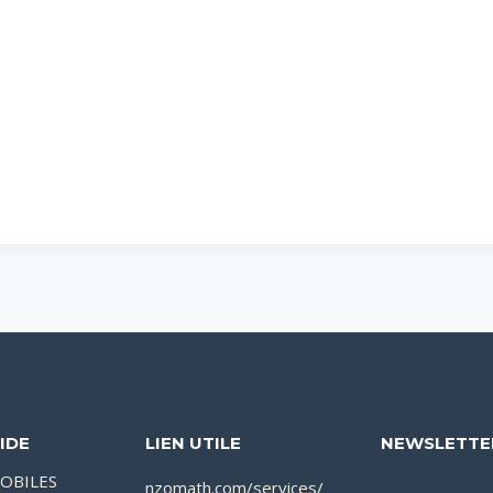
IDE
LIEN UTILE
NEWSLETTE
OBILES
nzomath.com/services/