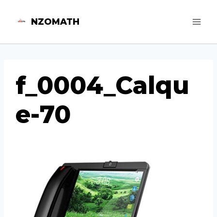
Aller
NZOMATH
au
contenu
f_0004_Calqu
e-70